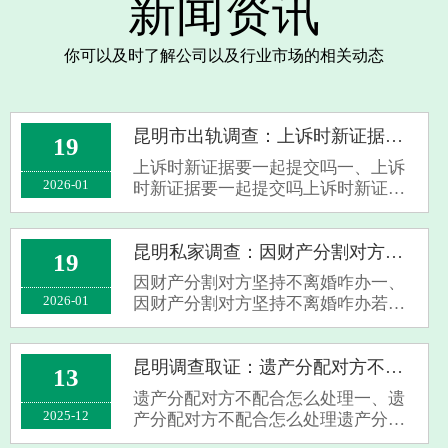
新闻资讯
你可以及时了解公司以及行业市场的相关动态
昆明市出轨调查：上诉时新证据要一起提交吗
19
上诉时新证据要一起提交吗一、上诉
2026-01
时新证据要一起提交吗上诉时新证据
是否一起提交需视情况而定。首
先，“新证据”在法律上有明确界定，
如在一审庭审结束后新发现的证据，
昆明私家调查：因财产分割对方坚持不离婚咋办
19
或当事人在一审举证期限届满前申请
因财产分割对方坚持不离婚咋办一、
调查取证未···
2026-01
因财产分割对方坚持不离婚咋办若因
财产分割问题对方坚持不离婚，你可
选择诉讼离婚。在我国，婚姻自由包
括离婚自由，当双方无法就离婚及财
昆明调查取证：遗产分配对方不配合怎么处理
13
产分割协商一致时，你有权向法院提
遗产分配对方不配合怎么处理一、遗
起离婚诉···
2025-12
产分配对方不配合怎么处理遗产分配
遇对方不配合，要依情况处理。有遗