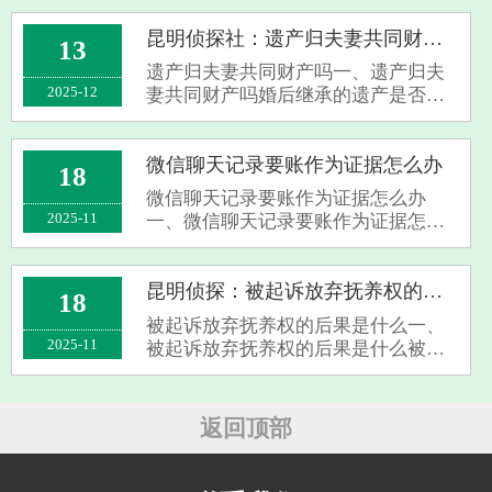
嘱时，若遗嘱已明确分配方式，但对
方不配合，遗嘱执行人或继承人能向
昆明侦探社：遗产归夫妻共同财产吗
13
法院起诉，让法院确认遗嘱效力，要
遗产归夫妻共同财产吗一、遗产归夫
求对方依···
2025-12
妻共同财产吗婚后继承的遗产是否为
夫妻共同财产取决于遗嘱内容，未明
确只归一方则为共同财产，明确只归
一方则为个人财产。1、根据《民法
微信聊天记录要账作为证据怎么办
18
典》规定，在婚姻关系存续期间所得
微信聊天记录要账作为证据怎么办
的继承或者···
2025-11
一、微信聊天记录要账作为证据怎么
办微信聊天记录可作为电子数据证据
用于要账。首先，要确保聊天记录的
完整性和真实性，不能对其进行删减
昆明侦探：被起诉放弃抚养权的后果是什么
18
或篡改，可通过截屏、录屏等方式留
被起诉放弃抚养权的后果是什么一、
存原始记录···
2025-11
被起诉放弃抚养权的后果是什么被起
诉放弃抚养权需谨慎对待，即使判决
生效仍有诸多不利影响。1.从法律规定
看，放弃抚养权不代表免除抚养义
返回顶部
务。法律明确规定不直接抚养子女的
一方需支···