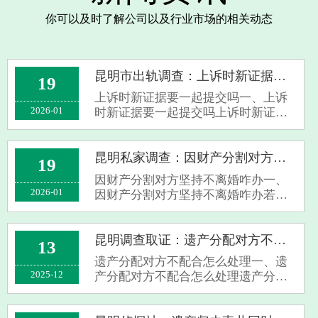
你可以及时了解公司以及行业市场的相关动态
昆明市出轨调查：上诉时新证据要一起提交吗
19
上诉时新证据要一起提交吗一、上诉
2026-01
时新证据要一起提交吗上诉时新证据
是否一起提交需视情况而定。首
先，“新证据”在法律上有明确界定，
如在一审庭审结束后新发现的证据，
昆明私家调查：因财产分割对方坚持不离婚咋办
19
或当事人在一审举证期限届满前申请
因财产分割对方坚持不离婚咋办一、
调查取证未···
2026-01
因财产分割对方坚持不离婚咋办若因
财产分割问题对方坚持不离婚，你可
选择诉讼离婚。在我国，婚姻自由包
括离婚自由，当双方无法就离婚及财
昆明调查取证：遗产分配对方不配合怎么处理
13
产分割协商一致时，你有权向法院提
遗产分配对方不配合怎么处理一、遗
起离婚诉···
2025-12
产分配对方不配合怎么处理遗产分配
遇对方不配合，要依情况处理。有遗
嘱时，若遗嘱已明确分配方式，但对