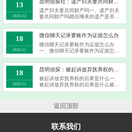
方不配合，遗嘱执行人或继承人能向
昆明侦探社：遗产归夫妻共同财产吗
13
法院起诉，让法院确认遗嘱效力，要
遗产归夫妻共同财产吗一、遗产归夫
求对方依···
2025-12
妻共同财产吗婚后继承的遗产是否为
夫妻共同财产取决于遗嘱内容，未明
确只归一方则为共同财产，明确只归
一方则为个人财产。1、根据《民法
微信聊天记录要账作为证据怎么办
18
典》规定，在婚姻关系存续期间所得
微信聊天记录要账作为证据怎么办
的继承或者···
2025-11
一、微信聊天记录要账作为证据怎么
办微信聊天记录可作为电子数据证据
用于要账。首先，要确保聊天记录的
完整性和真实性，不能对其进行删减
昆明侦探：被起诉放弃抚养权的后果是什么
18
或篡改，可通过截屏、录屏等方式留
被起诉放弃抚养权的后果是什么一、
存原始记录···
2025-11
被起诉放弃抚养权的后果是什么被起
诉放弃抚养权需谨慎对待，即使判决
生效仍有诸多不利影响。1.从法律规定
看，放弃抚养权不代表免除抚养义
返回顶部
务。法律明确规定不直接抚养子女的
一方需支···
联系我们