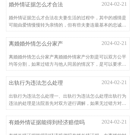
为重点管制对象。而今，新的思潮新的观念接踵而来，以法
2024-02-21
婚外情证据怎么才合法
律制约婚外情、第三者
婚外情证据怎么才合法在夫妻生活的过程中，其中的感情是
可能由爱情慢慢转为亲情的，但有些夫妻连最基本的忠诚义
务都不能做到，就会选择婚外情，而对于婚外情的证据该怎
么收集才合法呢，今天就跟诉宁网小编一起来看看婚外情证
2024-02-21
离婚婚外情怎么分家产
据怎么才合法以及相关问题的解答吧！一、婚外情证据怎么
···
离婚婚外情怎么分家产离婚婚外情家产分割是可以双方公平
均等分割，如果过错方与他人同居的情况下，是可以要求离
婚损害赔偿的。因婚外情离婚注意事项是需要提供书证、五
证、证人证言等证据。一、离婚婚外情怎么分家产离婚婚外
2024-02-21
出轨行为违法怎么处理
情分割家产是在照顾无过错方的基础上公平分割财产。但是
···
出轨行为违法怎么处理一、出轨行为违法怎么处理出轨行为
违法的处理是法院首先对双方进行调解，如果无过错方对过
错方的过错给予谅解，过错方也也愿意接受调解，则双方存
在调解的基础，法院会调解处理；如果双方确实矛盾无法调
2024-02-21
有婚外情证据能得到经济赔偿吗
和，或一方坚持要求离婚，则法院一般也会判决离婚。法院
···