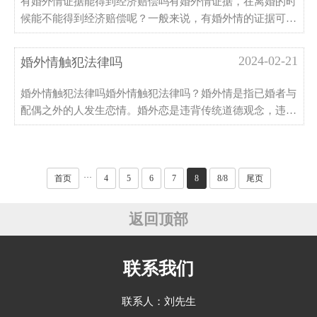
有婚外情证据能得到经济赔偿吗有婚外情证据，在离婚的时
候能不能得到经济赔偿呢？一般来说，有婚外情的证据可以
证明对方是属于婚姻的过错方，所以可以得到一定的经济赔
偿，所以大家要注意保存好相关的证据。接下来由诉宁网小
2024-02-21
婚外情触犯法律吗
编为大家带来有婚外情证据能得到经济赔偿吗的详细知识，
···
婚外情触犯法律吗婚外情触犯法律吗？婚外情是指已婚者与
配偶之外的人发生恋情。婚外恋是违背传统道德观念，违背
社会公德的。依据具体情形，婚外情导致重婚罪行为的，触
犯刑法，接受刑罚。下面由诉宁网小编在本文整理介绍婚外
情的相关知识。婚外情的基本表现形式1、偶尔与婚外异性
发···
···
首页
4
5
6
7
8
8/8
尾页
返回顶部
联系我们
联系人：刘先生