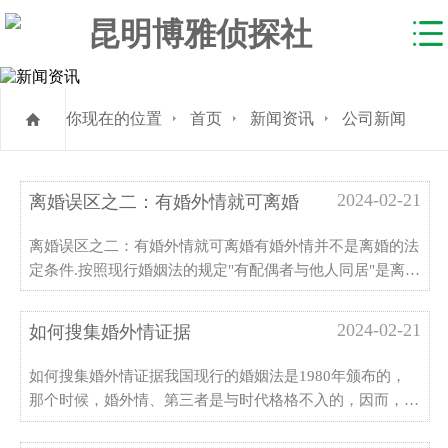
你现在的位置
首页
新闻资讯
公司新闻
2024-02-21
离婚误区之二：有婚外情就可离婚
离婚误区之二：有婚外情就可离婚有婚外情并不是离婚的法
定条件.按照现行婚姻法的规定"有配偶者与他人同居"是离婚
的法定条件.这里的同居是指与婚外异性持续,稳定地共同居
住.这与婚外情是两个不同的概念.因此证明有婚外情并不一
2024-02-21
如何搜集婚外情证据
定会判决离婚.有的婚姻当事人请一些所谓的私人侦探去调
···
如何搜集婚外情证据我国现行的婚姻法是1980年颁布的，
那个时候，婚外情、第三者是与时代格格不入的，因而，法
律根本没有将其纳入规范的内容，倒是将封建婚姻的残余作