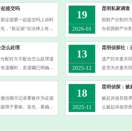
一起提交吗
昆明私家调查
19
时新证据要一起提交吗上诉时
因财产分割对
2026-01
先，“新证据”在法律上有明
办若因财产分
的证据，或当事人在一审举证
国，婚姻自由
致时，你有权向
合怎么处理
昆明侦探社：
13
产分配对方不配合怎么处理遗
遗产归夫妻共
2025-12
。有遗嘱时，若遗嘱已明确分
是否为夫妻共
或继承人能向法院起诉，让法
产，明确只归
姻关系存续期间
昆明侦探：被
18
、微信聊天记录要账作为证据
被起诉放弃抚
2025-11
证据用于要账。首先，要确保
么被起诉放弃
其进行删减或篡改，可通过截
响。1.从法律
规定不直接抚养