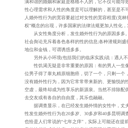
满和谐的婚姻和家庭是格格不入的，它不仅可能导
性心理需求和人性的角度是可以理解的，甚至是不
人婚外性行为的宽容要超过对女性的宽容程度(克林
权”概念的出现，许多国家的法律法规更加人性化，
从女性角度分析，发生婚外性行为的原因多多。从
社会舆论充斥着各色各样的性的信息;各种潜规则盛
地位和金钱，可谓诱惑多多。
另外从小环境(包括我们的临床实践)说：遇人不
性饥渴无疑是非常重要的原因：有的男人一生像道
位男子得了睾丸精原细胞癌，切了一个，只剩一个，
没有婚外性行为，因为它常常带来新的、更愉悦的
空虚，最终却成为性享乐的新源泉。当然不排除配
去交友或有各自的自由度，其乐也融融。
据调查显示，在已经发生婚外情的女性中，丈夫全
性发生婚外性行为在20多岁、30多岁和40多昆明调
也恰是人们常说的“七年之痒”，实际上可能还在提