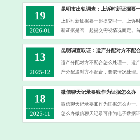
昆明市出轨调查：上诉时新证据要
19
上诉时新证据要一起提交吗一、上诉
2026-01
新证据是否一起提交需视情况而定。首
确界定，如在一审庭审结束后新发现
期限届满前申请调查取证未···
昆明调查取证：遗产分配对方不配
13
遗产分配对方不配合怎么处理一、遗
2025-12
产分配遇对方不配合，要依情况处理
配方式，但对方不配合，遗嘱执行人
院确认遗嘱效力，要求对方依···
微信聊天记录要账作为证据怎么办
18
微信聊天记录要账作为证据怎么办一
2025-11
怎么办微信聊天记录可作为电子数据
聊天记录的完整性和真实性，不能对
屏、录屏等方式留存原始记录···