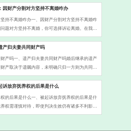
：因财产分割对方坚持不离婚咋办
方坚持不离婚咋办一、因财产分割对方坚持不离婚咋
割问题对方坚持不离婚，你可选择诉讼离婚。在我
包括离婚自由，当双方无法就离婚及财产分割协商一
法院提起离婚诉···
遗产归夫妻共同财产吗
同财产吗一、遗产归夫妻共同财产吗婚后继承的遗产
同财产取决于遗嘱内容，未明确只归一方则为共同财
一方则为个人财产。1、根据《民法典》规定，在婚
所得的继承或者···
起诉放弃抚养权的后果是什么
养权的后果是什么一、被起诉放弃抚养权的后果是什
抚养权需谨慎对待，即使判决生效仍有诸多不利影
规定看，放弃抚养权不代表免除抚养义务。法律明确
子女的一方需支···