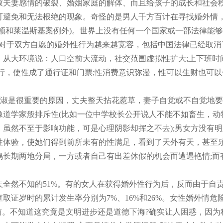
致夫妻感情的破裂、婚姻家庭的解体、而且给孩子的成长和社会
可避免和无法根绝的现象。奇怪的是男人千方百计在寻找婚外情
顿和莱温斯基案例外)。世界上没有任何一个国家或一部法律能
对于双方自愿的婚外性行为越来越宽容，包括中国法律已经取消了
大环境说：人口空前大流动，社交范围虚拟性扩大;上下班时间
行，使性成了通行证和门票;性消费意识弥漫，性可以生财也可
淑是很重要的原因，丈夫整天拈花惹草，妻子自觉或不自觉地要“
学家般排斥性(比如一位中学校长公开说人不能不如畜生，动物一
虽然不至于影响功能，可是心理阴影却挥之不去);男女方没有明
性体验，使她们得到前所未有的性满足，看到了天外有天，甚至乐
偶长期两地分局，一方或者自己有出差休假的机会而遭遇艳情;而
然不知的51%。有的女人在获得婚外性行为后，反而由于自责
查取证岁时的累计发生率分别为7%、16%和26%。女性婚外情危
前。不知道这究竟是文明进步还是道德下海?确实让人困惑，因