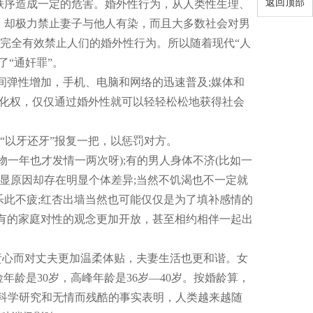
返回顶部
秩序造成一定的危害。婚外性行为，从人类性生理、
，却极力禁止妻子与他人有染，而且大多数社会对男
够完全有效禁止人们的婚外性行为。所以随着现代“人
“通奸罪”。
弹性增加，手机、电脑和网络的迅速普及;媒体和
以化权，仅仅通过婚外性就可以轻轻松松地获得社会
以牙还牙”报复一把，以惩罚对方。
年也才发情一两次呀);有的男人身体不济(比如一
显原因却存在明显个体差异;当然不饥渴也不一定就
此不疲;红杏出墙当然也可能仅仅是为了填补感情的
有的家庭对性的观念更加开放，甚至相约相伴一起出
心而对丈夫更加温柔体贴，夫妻生活也更和谐。女
险年龄是30岁，高峰年龄是36岁—40岁。按婚龄算，
为科学研究和无情而残酷的事实表明，人类越来越随